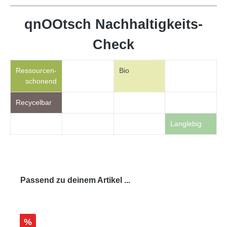
qnOOtsch Nachhaltigkeits-
Check
Ressourcen-
Bio
schonend
Recycelbar
Langlebig
Passend zu deinem Artikel ...
%