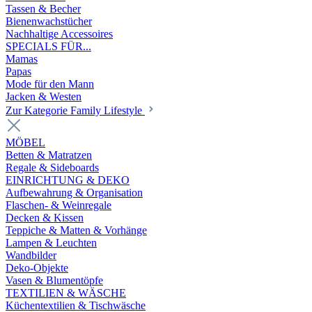
Tassen & Becher
Bienenwachstücher
Nachhaltige Accessoires
SPECIALS FÜR...
Mamas
Papas
Mode für den Mann
Jacken & Westen
Zur Kategorie Family Lifestyle
MÖBEL
Betten & Matratzen
Regale & Sideboards
EINRICHTUNG & DEKO
Aufbewahrung & Organisation
Flaschen- & Weinregale
Decken & Kissen
Teppiche & Matten & Vorhänge
Lampen & Leuchten
Wandbilder
Deko-Objekte
Vasen & Blumentöpfe
TEXTILIEN & WÄSCHE
Küchentextilien & Tischwäsche