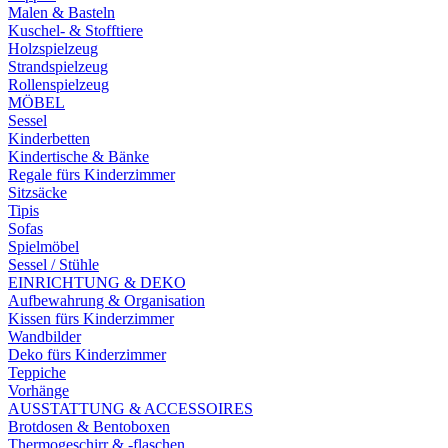
Malen & Basteln
Kuschel- & Stofftiere
Holzspielzeug
Strandspielzeug
Rollenspielzeug
MÖBEL
Sessel
Kinderbetten
Kindertische & Bänke
Regale fürs Kinderzimmer
Sitzsäcke
Tipis
Sofas
Spielmöbel
Sessel / Stühle
EINRICHTUNG & DEKO
Aufbewahrung & Organisation
Kissen fürs Kinderzimmer
Wandbilder
Deko fürs Kinderzimmer
Teppiche
Vorhänge
AUSSTATTUNG & ACCESSOIRES
Brotdosen & Bentoboxen
Thermogeschirr & -flaschen