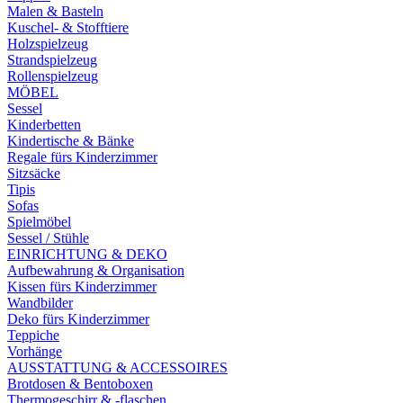
Malen & Basteln
Kuschel- & Stofftiere
Holzspielzeug
Strandspielzeug
Rollenspielzeug
MÖBEL
Sessel
Kinderbetten
Kindertische & Bänke
Regale fürs Kinderzimmer
Sitzsäcke
Tipis
Sofas
Spielmöbel
Sessel / Stühle
EINRICHTUNG & DEKO
Aufbewahrung & Organisation
Kissen fürs Kinderzimmer
Wandbilder
Deko fürs Kinderzimmer
Teppiche
Vorhänge
AUSSTATTUNG & ACCESSOIRES
Brotdosen & Bentoboxen
Thermogeschirr & -flaschen