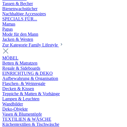
Tassen & Becher
Bienenwachstücher
Nachhaltige Accessoires
SPECIALS FÜR...
Mamas
Papas
Mode für den Mann
Jacken & Westen
Zur Kategorie Family Lifestyle
MÖBEL
Betten & Matratzen
Regale & Sideboards
EINRICHTUNG & DEKO
Aufbewahrung & Organisation
Flaschen- & Weinregale
Decken & Kissen
Teppiche & Matten & Vorhänge
Lampen & Leuchten
Wandbilder
Deko-Objekte
Vasen & Blumentöpfe
TEXTILIEN & WÄSCHE
Küchentextilien & Tischwäsche