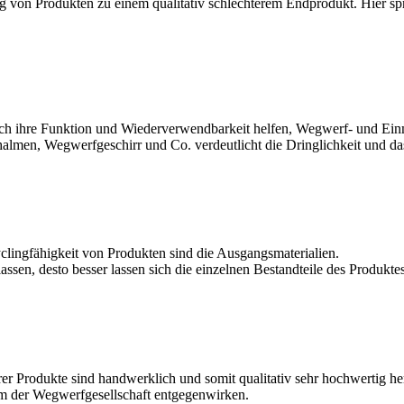
ng von Produkten zu einem qualitativ schlechterem Endprodukt. Hier 
h ihre Funktion und Wiederverwendbarkeit helfen, Wegwerf- und Einm
ohhalmen, Wegwerfgeschirr und Co. verdeutlicht die Dringlichkeit und
yclingfähigkeit von Produkten sind die Ausgangsmaterialien.
ssen, desto besser lassen sich die einzelnen Bestandteile des Produkte
rer Produkte sind handwerklich und somit qualitativ sehr hochwertig he
am der Wegwerfgesellschaft entgegenwirken.