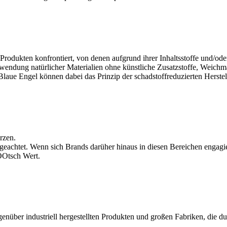
Produkten konfrontiert, von denen aufgrund ihrer Inhaltsstoffe und/oder
rwendung natürlicher Materialien ohne künstliche Zusatzstoffe, Weichma
aue Engel können dabei das Prinzip der schadstoffreduzierten Herstel
rzen.
 geachtet. Wenn sich Brands darüher hinaus in diesen Bereichen engagi
nOOtsch Wert.
über industriell hergestellten Produkten und großen Fabriken, die durc