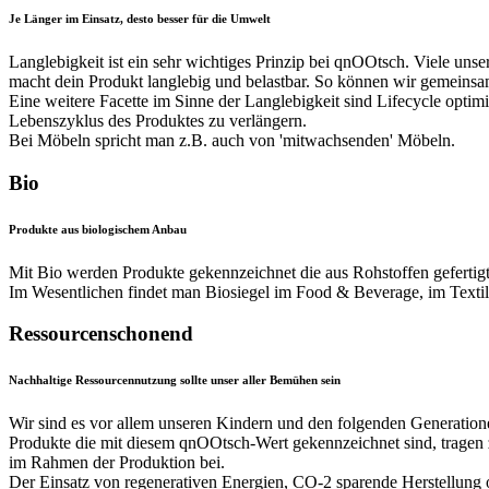
Je Länger im Einsatz, desto besser für die Umwelt
Langlebigkeit ist ein sehr wichtiges Prinzip bei qnOOtsch. Viele unse
macht dein Produkt langlebig und belastbar. So können wir gemeins
Eine weitere Facette im Sinne der Langlebigkeit sind Lifecycle opti
Lebenszyklus des Produktes zu verlängern.
Bei Möbeln spricht man z.B. auch von 'mitwachsenden' Möbeln.
Bio
Produkte aus biologischem Anbau
Mit Bio werden Produkte gekennzeichnet die aus Rohstoffen gefertigt
Im Wesentlichen findet man Biosiegel im Food & Beverage, im Texti
Ressourcenschonend
Nachhaltige Ressourcennutzung sollte unser aller Bemühen sein
Wir sind es vor allem unseren Kindern und den folgenden Generatione
Produkte die mit diesem qnOOtsch-Wert gekennzeichnet sind, tragen 
im Rahmen der Produktion bei.
Der Einsatz von regenerativen Energien, CO-2 sparende Herstellung od