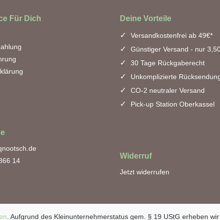
ce Für Dich
Deine Vorteile
Versandkostenfrei ab 49€*
zahlung
Günstiger Versand - nur 3,5
hrung
30 Tage Rückgaberecht
klärung
Unkomplizierte Rücksendun
CO-2 neutraler Versand
Pick-up Station Oberkassel
ne
qnootsch.de
Widerruf
 866 14
Jetzt widerrufen
en
. Aufgrund des Kleinunternehmerstatus gem. § 19 UStG erheben wir