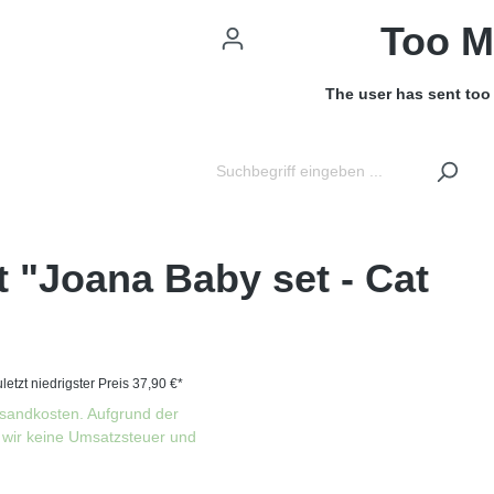
Too M
The user has sent too
t "Joana Baby set - Cat
letzt niedrigster Preis 37,90 €*
rsandkosten. Aufgrund der
wir keine Umsatzsteuer und