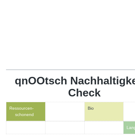
qnOOtsch Nachhaltigke
Check
Ressourcen-
Bio
schonend
Lang