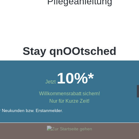
Pflegeanleitung
Stay qnOOtsched
10%*
Jetzt
Willkommensrabatt sichern!
Nur für Kurze Zeit!
für Neukunden bzw. Erstanmelder.