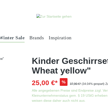
Winter Sale
Brands
Inspiration
Kinder Geschirrse
Wheat yellow"
25,00 €*
%
37,90 €*
(34.04% gespart)
Zu
Alle angegebenen Preise sind Endpreise zzgl. Ve
Kleinunternehmerstatus gem. § 19 UStG erheben 
weisen diese daher auch nicht aus.