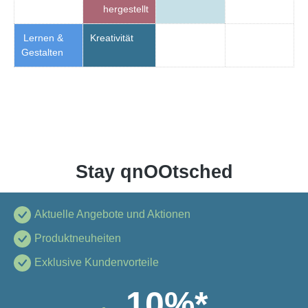
hergestellt
Lernen &
Kreativität
Gestalten
Stay qnOOtsched
Aktuelle Angebote und Aktionen
Produktneuheiten
Exklusive Kundenvorteile
10%*