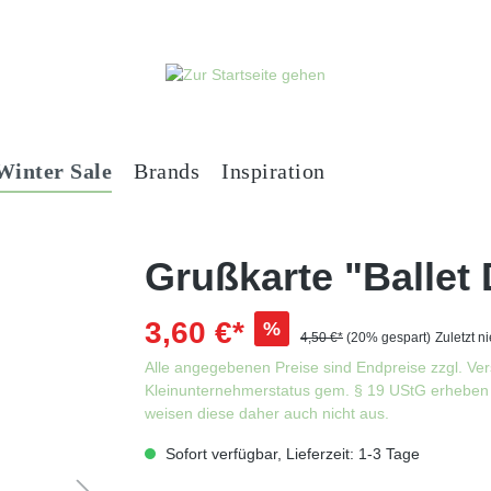
Winter Sale
Brands
Inspiration
Grußkarte "Ballet
3,60 €*
%
4,50 €*
(20% gespart)
Zuletzt n
Alle angegebenen Preise sind Endpreise zzgl. Ve
Kleinunternehmerstatus gem. § 19 UStG erheben 
weisen diese daher auch nicht aus.
Sofort verfügbar, Lieferzeit: 1-3 Tage