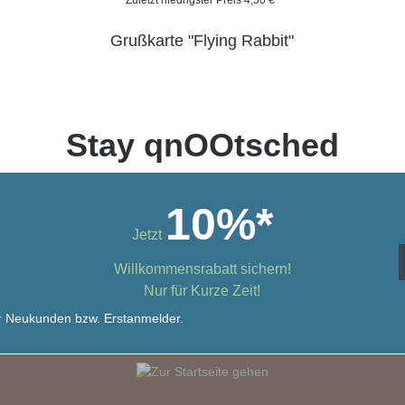
Zuletzt niedrigster Preis 4,50 €*
Grußkarte "Flying Rabbit"
Stay qnOOtsched
10%*
Jetzt
Willkommensrabatt sichern!
Nur für Kurze Zeit!
für Neukunden bzw. Erstanmelder.