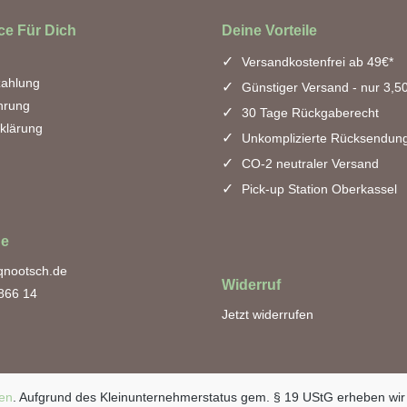
ce Für Dich
Deine Vorteile
Versandkostenfrei ab 49€*
zahlung
Günstiger Versand - nur 3,5
hrung
30 Tage Rückgaberecht
klärung
Unkomplizierte Rücksendun
CO-2 neutraler Versand
Pick-up Station Oberkassel
ne
qnootsch.de
Widerruf
 866 14
Jetzt widerrufen
en
. Aufgrund des Kleinunternehmerstatus gem. § 19 UStG erheben wir