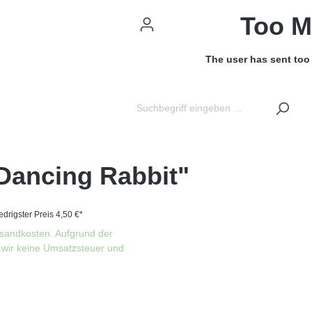
Too M
The user has sent too
 Dancing Rabbit"
iedrigster Preis 4,50 €*
rsandkosten. Aufgrund der
wir keine Umsatzsteuer und