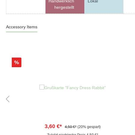
Handwerklich
Lokal
hergestellt
Accessory Items
%
3,60 €*
4,50 €*
(20% gespart)